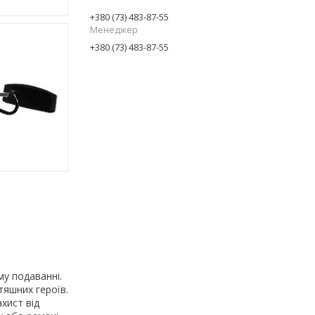
+380 (73) 483-87-55
Менеджер
+380 (73) 483-87-55
му подаванні.
тяшних героїв.
хист від