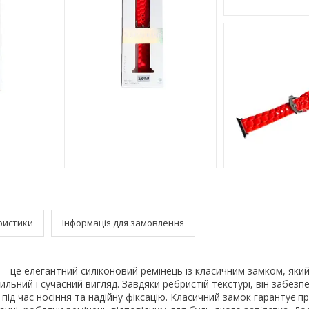
ристики
Інформація для замовлення
— це елегантний силіконовий ремінець із класичним замком, яки
льний і сучасний вигляд. Завдяки ребристій текстурі, він забезп
ід час носіння та надійну фіксацію. Класичний замок гарантує п