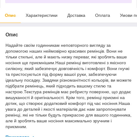
Опис
Характеристики
Доставка
Оплата
Умови п
Опис
Надайте своїм годинникам неповторного вигляду за
допомогою наших неймовірно красивих ремінців. Вони не
тільки стильні, але й мають низку переваг, які зроблять ваше
носіння ще приємнішим.Наші ремінці виготовлені з якісного
силікону, який забезпечує довговічність і комфорт. Вони гнучкі
та пристосуються під форму вашої руки, забезпечуючи
ідеальну посадку. Завдяки різноманітності кольорів, ви можете
підібрати ремінець, який підходить вашому стилю та
настрою.Текстура ремінців має ребристу поверхню, що додає
вишуканості й оригінальності. Крім того, ремінці приємні на
дотик, що створює додатковий комфорт під час носіння.Наша
увага до деталей і якості матеріалів дає нам запропонувати
ремінці, які не тільки будуть прикрасою для вашого годинника,
але й зроблять ваше носіння максимально зручним і
приємним.
Приховати