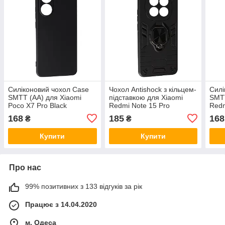
Силіконовий чохол Case
Чохол Antishock з кільцем-
Силі
SMTT (AA) для Xiaomi
підставкою для Xiaomi
SMTT
Poco X7 Pro Black
Redmi Note 15 Pro
Redm
Plus/Poco M8 Pro Чорний
(5G)
168
185
168
₴
₴
Купити
Купити
Про нас
99% позитивних з 133 відгуків за рік
Працює з 14.04.2020
м. Одеса