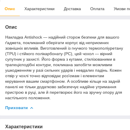
Опис
Характеристики
Доставка
Оплата
Умови п
Опис
Накладка Antishock — надійний сторож безпеки для вашого
ґаджета, покликаний оберігати корпус від неприємних
зовнішніх впливів. Виготовлений із гнучкого термополіуретану
(TPU) і стійкого полікарбонату (PC), цей чохол — вірний
супутник у захисті. Його форма з кутами, стилізованими в
трапецієподібні контури, покликана запобігти можливим
ушкодженням у разі сильних ударів і невдалих падінь. Кожен
отвір у чохлі точно відповідає роз'ємам і елементам
керування вашим смартфоном. А особливе кільце на задній
панелі не тільки додатково забезпечує надійне утримання
пристрою в руці, але й перетворює його на зручну опору для
настільного положення.
Приховати
Характеристики