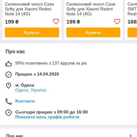
Силіконовий чохол Case
Силіконовий чохол Case
Силі
Softy для Xiaomi Redmi
Softy для Xiaomi Redmi
SMTT
Note 14 (4G)
Note 14 (4G)
Red
(UA/EUROPE) Black
(UA/EUROPE) Light Blue
Blac
199
199
168
₴
₴
Купити
Купити
Про нас
99% позитивних з 137 відгуків за рік
Працює з 14.04.2020
м. Одеса
Одеса, Україна
Контакти
Сьогодні працює з 09:00 до 16:00
Показати весь графік роботи
Про нас