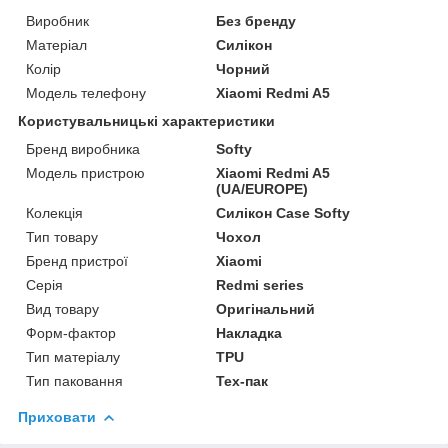
Виробник
Без бренду
Матеріал
Силікон
Колір
Чорний
Модель телефону
Xiaomi Redmi A5
Користувальницькі характеристики
Бренд виробника
Softy
Модель пристрою
Xiaomi Redmi A5
(UA/EUROPE)
Колекція
Силікон Case Softy
Тип товару
Чохол
Бренд пристрої
Xiaomi
Серія
Redmi series
Вид товару
Оригінальний
Форм-фактор
Накладка
Тип матеріалу
TPU
Тип паковання
Тех-пак
Приховати