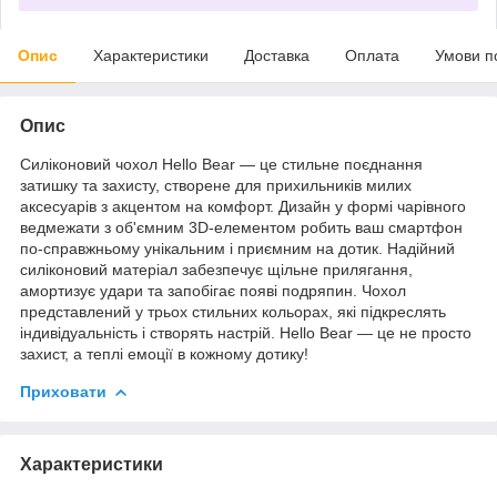
Опис
Характеристики
Доставка
Оплата
Умови п
Опис
Силіконовий чохол Hello Bear — це стильне поєднання
затишку та захисту, створене для прихильників милих
аксесуарів з акцентом на комфорт. Дизайн у формі чарівного
ведмежати з об'ємним 3D-елементом робить ваш смартфон
по-справжньому унікальним і приємним на дотик. Надійний
силіконовий матеріал забезпечує щільне прилягання,
амортизує удари та запобігає появі подряпин. Чохол
представлений у трьох стильних кольорах, які підкреслять
індивідуальність і створять настрій. Hello Bear — це не просто
захист, а теплі емоції в кожному дотику!
Приховати
Характеристики