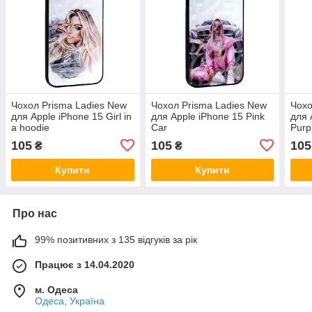
Чохол Prisma Ladies New
Чохол Prisma Ladies New
Чохо
для Apple iPhone 15 Girl in
для Apple iPhone 15 Pink
для 
a hoodie
Car
Purp
105
105
105
₴
₴
Купити
Купити
Про нас
99% позитивних з 135 відгуків за рік
Працює з 14.04.2020
м. Одеса
Одеса, Україна