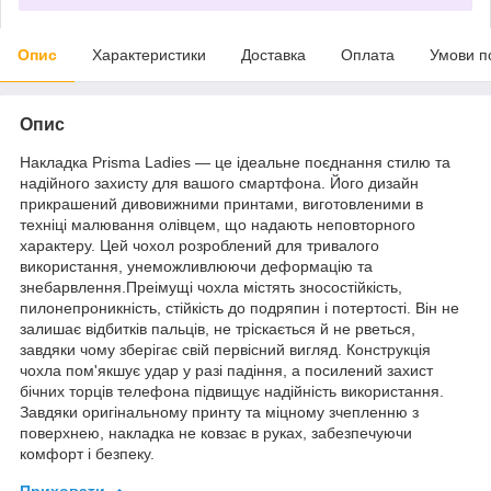
Опис
Характеристики
Доставка
Оплата
Умови п
Опис
Накладка Prisma Ladies — це ідеальне поєднання стилю та
надійного захисту для вашого смартфона. Його дизайн
прикрашений дивовижними принтами, виготовленими в
техніці малювання олівцем, що надають неповторного
характеру. Цей чохол розроблений для тривалого
використання, унеможливлюючи деформацію та
знебарвлення.Преімущі чохла містять зносостійкість,
пилонепроникність, стійкість до подряпин і потертості. Він не
залишає відбитків пальців, не тріскається й не рветься,
завдяки чому зберігає свій первісний вигляд. Конструкція
чохла пом'якшує удар у разі падіння, а посилений захист
бічних торців телефона підвищує надійність використання.
Завдяки оригінальному принту та міцному зчепленню з
поверхнею, накладка не ковзає в руках, забезпечуючи
комфорт і безпеку.
Приховати