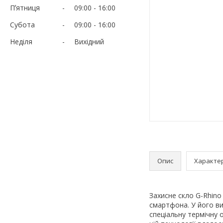
Пʼятниця
09:00
16:00
Субота
09:00
16:00
Неділя
Вихідний
Опис
Характе
Захисне скло G-Rhino
смартфона. У його ви
спеціальну термічну 