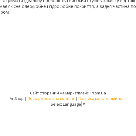
я отримати ідеальну прозорість і високий ступінь захисту від тріщ
має якісне олеофобне і гідрофобне покриття, а задня частина п
аром.
Prom.ua
Сайт створений на маркетплейсі
ArtShop |
Поскаржитися на контент
|
Політика конфіденційності
Select Language
▼