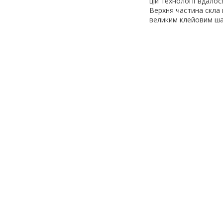
цій технології вдалос
Верхня частина скла 
великим клейовим ш