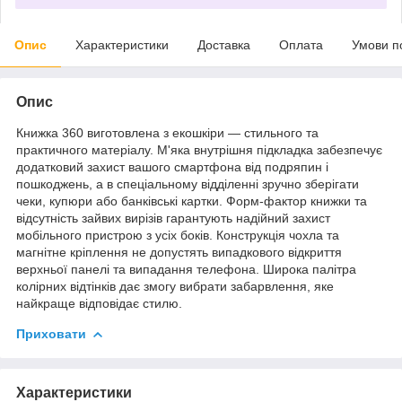
Опис
Характеристики
Доставка
Оплата
Умови п
Опис
Книжка 360 виготовлена з екошкіри — стильного та
практичного матеріалу. М'яка внутрішня підкладка забезпечує
додатковий захист вашого смартфона від подряпин і
пошкоджень, а в спеціальному відділенні зручно зберігати
чеки, купюри або банківські картки. Форм-фактор книжки та
відсутність зайвих вирізів гарантують надійний захист
мобільного пристрою з усіх боків. Конструкція чохла та
магнітне кріплення не допустять випадкового відкриття
верхньої панелі та випадання телефона. Широка палітра
колірних відтінків дає змогу вибрати забарвлення, яке
найкраще відповідає стилю.
Приховати
Характеристики