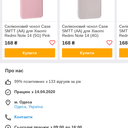
Силіконовий чохол Case
Силіконовий чохол Case
Силі
SMTT (AA) для Xiaomi
SMTT (AA) для Xiaomi
SMTT
Redmi Note 14 (5G) Pink
Redmi Note 14 (4G)
Redm
(UA/EUROPE) Pink Sand
San
168
168
168
₴
₴
Купити
Купити
Про нас
99% позитивних з 133 відгуків за рік
Працює з 14.04.2020
м. Одеса
Одеса, Україна
Контакти
Сьогодні працює з 09:00 до 16:00