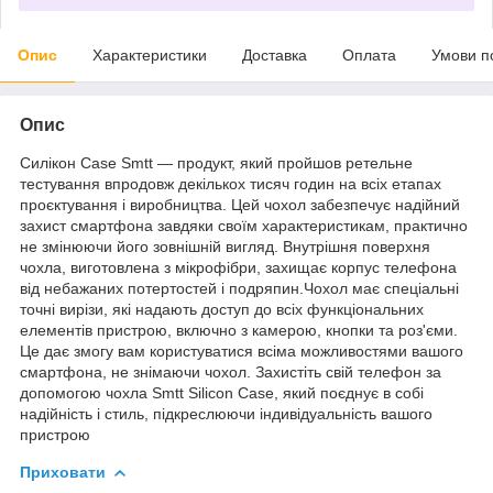
Опис
Характеристики
Доставка
Оплата
Умови п
Опис
Силікон Case Smtt — продукт, який пройшов ретельне
тестування впродовж декількох тисяч годин на всіх етапах
проєктування і виробництва. Цей чохол забезпечує надійний
захист смартфона завдяки своїм характеристикам, практично
не змінюючи його зовнішній вигляд. Внутрішня поверхня
чохла, виготовлена з мікрофібри, захищає корпус телефона
від небажаних потертостей і подряпин.Чохол має спеціальні
точні вирізи, які надають доступ до всіх функціональних
елементів пристрою, включно з камерою, кнопки та роз'єми.
Це дає змогу вам користуватися всіма можливостями вашого
смартфона, не знімаючи чохол. Захистіть свій телефон за
допомогою чохла Smtt Silicon Case, який поєднує в собі
надійність і стиль, підкреслюючи індивідуальність вашого
пристрою
Приховати