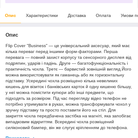
Опис
Характеристики
Доставка
Оплата
Умови п
Опис
Flip Cover "Business" — це універсальний аксесуар, який має
кілька переваг перед іншими форм-факторами. Перша
перевага — повний захист корпусу та сенсорного дисплея від
подряпин, ударів і падінь. Друге — багатофункціональність і
практичність чохла. Третє — барвистий зовнішній вигляд.Його
можна використовувати як гаманець або як горизонтальну
підставку. Усередині чохла розміщено кілька невеликих
кишень для візиток і банківських карток й одну кишеню більшу,
у неї можна помістити купюри або інші предмети, що
підходять за розміром. Під час перегляду відео телефон не
потрібно утримувати в руках, можна трансформувати чохол у
зручну підставку та просто поставити його на стіл. Для
закриття чохла передбачена застібка на магніті, яка запобігає
випадковим відкриттям. Всередині чохла розміщений
силіконовий бампер, він же слугує кріпленням до телефона.
Приховати