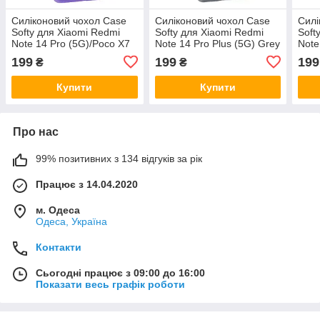
Силіконовий чохол Case
Силіконовий чохол Case
Силі
Softy для Xiaomi Redmi
Softy для Xiaomi Redmi
Soft
Note 14 Pro (5G)/Poco X7
Note 14 Pro Plus (5G) Grey
Note
Violet
199
199
199
₴
₴
Купити
Купити
Про нас
99% позитивних з 134 відгуків за рік
Працює з 14.04.2020
м. Одеса
Одеса, Україна
Контакти
Сьогодні працює з 09:00 до 16:00
Показати весь графік роботи