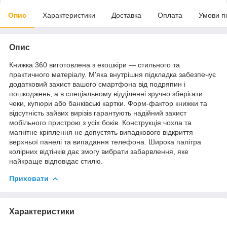
Опис
Характеристики
Доставка
Оплата
Умови п
Опис
Книжка 360 виготовлена з екошкіри — стильного та
практичного матеріалу. М'яка внутрішня підкладка забезпечує
додатковий захист вашого смартфона від подряпин і
пошкоджень, а в спеціальному відділенні зручно зберігати
чеки, купюри або банківські картки. Форм-фактор книжки та
відсутність зайвих вирізів гарантують надійний захист
мобільного пристрою з усіх боків. Конструкція чохла та
магнітне кріплення не допустять випадкового відкриття
верхньої панелі та випадання телефона. Широка палітра
колірних відтінків дає змогу вибрати забарвлення, яке
найкраще відповідає стилю.
Приховати
Характеристики