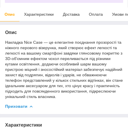
Опис
Характеристики
Доставка
Оплата
Умови п
Опис
Накладка Nice Case — це елегантне поєднання прозорості та
ніжного перового візерунка, який створює ефект легкості та
легкості на вашому смартфоні завдяки глянсовому покриттю з
3D-об'ємним ефектом чохол переливається під різними
кутами освітлення, додаючи особливий шарм вашому
пристрою міцний і зносостійкий матеріал забезпечує надійний
захист від подряпин, відколів і ударів, не обважнюючи
телефон представлений у кількох стильних відтінках, він стане
ідеальним аксесуаром для тих, хто цінує красу і практичність
підходить для повсякденного використання, підкреслюючи
унікальний стиль власника.
Приховати
Характеристики