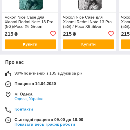
Чохол Nice Case для
Чохол Nice Case для
Чохо
Xiaomi Redmi Note 13 Pro
Xiaomi Redmi Note 13 Pro
Xiao
(5G)/Poco X6 Green
(5G) / Poco X6 Silver
(5G)
215
215
215
₴
₴
Купити
Купити
Про нас
99% позитивних з 135 відгуків за рік
Працює з 14.04.2020
м. Одеса
Одеса, Україна
Контакти
Сьогодні працює з 09:00 до 16:00
Показати весь графік роботи