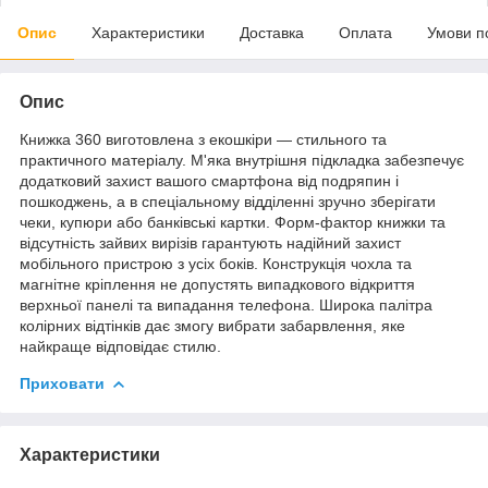
Опис
Характеристики
Доставка
Оплата
Умови п
Опис
Книжка 360 виготовлена з екошкіри — стильного та
практичного матеріалу. М'яка внутрішня підкладка забезпечує
додатковий захист вашого смартфона від подряпин і
пошкоджень, а в спеціальному відділенні зручно зберігати
чеки, купюри або банківські картки. Форм-фактор книжки та
відсутність зайвих вирізів гарантують надійний захист
мобільного пристрою з усіх боків. Конструкція чохла та
магнітне кріплення не допустять випадкового відкриття
верхньої панелі та випадання телефона. Широка палітра
колірних відтінків дає змогу вибрати забарвлення, яке
найкраще відповідає стилю.
Приховати
Характеристики