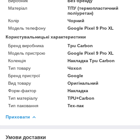
Виробник
Без бренду
Матеріал
ТПУ (термопластичний
поліуретан)
Колір
Чорний
Модель телефону
Google Pixel 9 Pro XL
Користувальницькі характеристики
Бренд виробника
Tpu Carbon
Модель пристрою
Google Pixel 9 Pro XL
Колекція
Накладка Tpu Carbon
Тип товару
Чохол
Бренд пристрої
Google
Вид товару
Оригінальний
Форм-фактор
Накладка
Тип матеріалу
TPU+Carbon
Тип паковання
Тех-пак
Приховати
Умови доставки