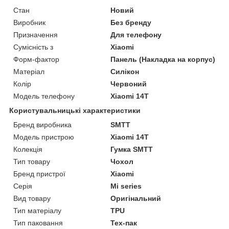
Стан
Новий
Виробник
Без бренду
Призначення
Для телефону
Сумісність з
Xiaomi
Форм-фактор
Панель (Накладка на корпус)
Матеріал
Силікон
Колір
Червоний
Модель телефону
Xiaomi 14T
Користувальницькі характеристики
Бренд виробника
SMTT
Модель пристрою
Xiaomi 14T
Колекція
Гумка SMTT
Тип товару
Чохол
Бренд пристрої
Xiaomi
Серія
Mi series
Вид товару
Оригінальний
Тип матеріалу
TPU
Тип паковання
Тех-пак