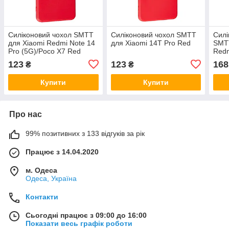
Силіконовий чохол SMTT
Силіконовий чохол SMTT
Силі
для Xiaomi Redmi Note 14
для Xiaomi 14T Pro Red
SMTT
Pro (5G)/Poco X7 Red
Redm
C75
123
123
168
₴
₴
Купити
Купити
Про нас
99% позитивних з 133 відгуків за рік
Працює з 14.04.2020
м. Одеса
Одеса, Україна
Контакти
Сьогодні працює з 09:00 до 16:00
Показати весь графік роботи