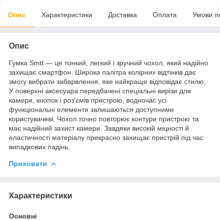
Опис
Характеристики
Доставка
Оплата
Умови п
Опис
Гумка Smtt — це тонкий, легкий і зручний чохол, який надійно
захищає смартфон. Широка палітра колірних відтінків дає
змогу вибрати забарвлення, яке найкраще відповідає стилю.
У поверхні аксесуара передбачені спеціальні вирізи для
камери, кнопок і роз'ємів пристрою, водночас усі
функціональні елементи залишаються доступними
користувачеві. Чохол точно повторює контури пристрою та
має надійний захист камери. Завдяки високій міцності й
еластичності матеріалу прекрасно захищає пристрій під час
випадкових падінь.
Приховати
Характеристики
Основні