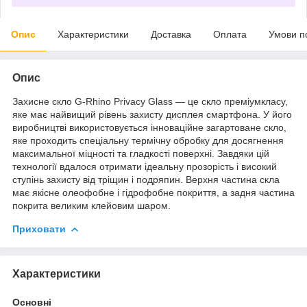
Опис
Характеристики
Доставка
Оплата
Умови п
Опис
Захисне скло G-Rhino Privacy Glass — це скло преміумкласу,
яке має найвищий рівень захисту дисплея смартфона. У його
виробництві використовується інноваційне загартоване скло,
яке проходить спеціальну термічну обробку для досягнення
максимальної міцності та гладкості поверхні. Завдяки цій
технології вдалося отримати ідеальну прозорість і високий
ступінь захисту від тріщин і подряпин. Верхня частина скла
має якісне олеофобне і гідрофобне покриття, а задня частина
покрита великим клейовим шаром.
Приховати
Характеристики
Основні