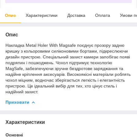
Опис
Характеристики
Доставка
Оплата
Умови п
Опис
Накладка Metal Holer With Magsafe поєднує прозору задню
кришку з кольоровими силіконовими бортами, підкреслюючи
дизайн пристрою. Спеціальний захист камери запобігає появі
подряпин і пошкоджень. Чохол підтримує технологію
MagSafe, забезпечуючи зручне бездротове заряджання та
надійне кріплення аксесуарів. Високоякісні матеріали роблять
чохол міцним, водночас зберігається легкість і елегантність
пристрою. Це ідеальний вибір для тих, хто цінує стиль і
надійний захист.
Приховати
Характеристики
Основні