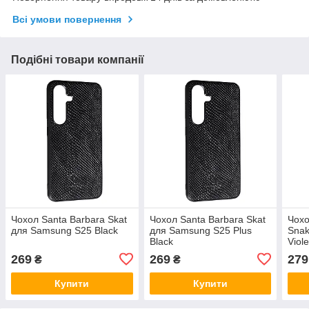
Всі умови повернення
Подібні товари компанії
Чохол Santa Barbara Skat
Чохол Santa Barbara Skat
Чохо
для Samsung S25 Black
для Samsung S25 Plus
Snak
Black
Viole
269
269
279
₴
₴
Купити
Купити