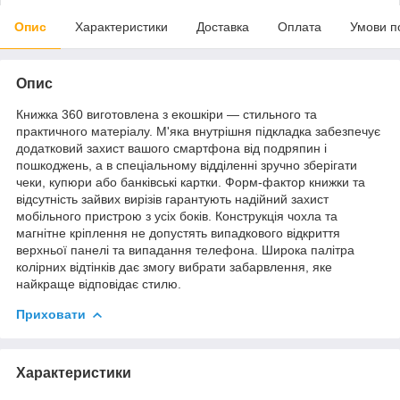
Опис
Характеристики
Доставка
Оплата
Умови п
Опис
Книжка 360 виготовлена з екошкіри — стильного та
практичного матеріалу. М'яка внутрішня підкладка забезпечує
додатковий захист вашого смартфона від подряпин і
пошкоджень, а в спеціальному відділенні зручно зберігати
чеки, купюри або банківські картки. Форм-фактор книжки та
відсутність зайвих вирізів гарантують надійний захист
мобільного пристрою з усіх боків. Конструкція чохла та
магнітне кріплення не допустять випадкового відкриття
верхньої панелі та випадання телефона. Широка палітра
колірних відтінків дає змогу вибрати забарвлення, яке
найкраще відповідає стилю.
Приховати
Характеристики