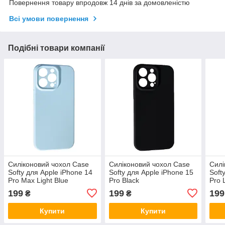
Повернення товару впродовж 14 днів за домовленістю
Всі умови повернення
Подібні товари компанії
Силіконовий чохол Case
Силіконовий чохол Case
Силі
Softy для Apple iPhone 14
Softy для Apple iPhone 15
Soft
Pro Max Light Blue
Pro Black
Pro 
199
199
199
₴
₴
Купити
Купити