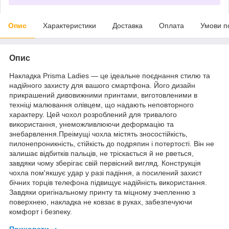
Опис
Характеристики
Доставка
Оплата
Умови п
Опис
Накладка Prisma Ladies — це ідеальне поєднання стилю та
надійного захисту для вашого смартфона. Його дизайн
прикрашений дивовижними принтами, виготовленими в
техніці малювання олівцем, що надають неповторного
характеру. Цей чохол розроблений для тривалого
використання, унеможливлюючи деформацію та
знебарвлення.Преімущі чохла містять зносостійкість,
пилонепроникність, стійкість до подряпин і потертості. Він не
залишає відбитків пальців, не тріскається й не рветься,
завдяки чому зберігає свій первісний вигляд. Конструкція
чохла пом'якшує удар у разі падіння, а посилений захист
бічних торців телефона підвищує надійність використання.
Завдяки оригінальному принту та міцному зчепленню з
поверхнею, накладка не ковзає в руках, забезпечуючи
комфорт і безпеку.
Приховати