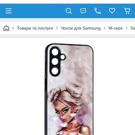
Товари та послуги
Чохли для Samsung
М-серії
S