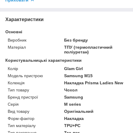
Характеристики
Основні
Виробник
Без бренду
Матеріал
ТПУ (термопластичний
поліуретан)
Користувальницькі характеристики
Колір
Glam Girl
Модель пристрою
Samsung M15
Колекція
Накладка Prisma Ladies New
Тип товару
Чохол
Бренд пристрої
Samsung
Серія
M series
Вид товару
Оригінальний
Форм-фактор
Накладка
Тип матеріалу
TPU+PC
Тип паковання
Тех-пак