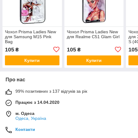
Чохол Prisma Ladies New
Чохол Prisma Ladies New
Чохо
для Samsung M15 Pink
для Realme C51 Glam Girl
для 
Bag
S (4
105
105
105
₴
₴
Купити
Купити
Про нас
99% позитивних з 137 відгуків за рік
Працює з 14.04.2020
м. Одеса
Одеса, Україна
Контакти