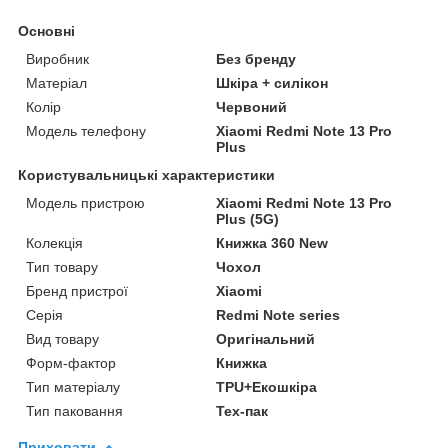
Основні
Виробник
Без бренду
Матеріал
Шкіра + силікон
Колір
Червоний
Модель телефону
Xiaomi Redmi Note 13 Pro
Plus
Користувальницькі характеристики
Модель пристрою
Xiaomi Redmi Note 13 Pro
Plus (5G)
Колекція
Книжка 360 New
Тип товару
Чохол
Бренд пристрої
Xiaomi
Серія
Redmi Note series
Вид товару
Оригінальний
Форм-фактор
Книжка
Тип матеріалу
TPU+Екошкіра
Тип паковання
Тех-пак
Приховати