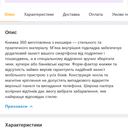
Опис
Характеристики
Доставка
Оплата
Умови п
Опис
Книжка 360 виготовлена з екошкіри — стильного та
практичного матеріалу. М'яка внутрішня підкладка забезпечує
додатковий захист вашого смартфона від подряпин і
пошкоджень, а в спеціальному відділенні зручно зберігати
чеки, купюри або банківські картки. Форм-фактор книжки та
відсутність зайвих вирізів гарантують надійний захист
мобільного пристрою з усіх боків. Конструкція чохла та
магнітне кріплення не допустять випадкового відкриття
верхньої панелі та випадання телефона. Широка палітра
колірних відтінків дає змогу вибрати забарвлення, яке
найкраще відповідає стилю.
Приховати
Характеристики