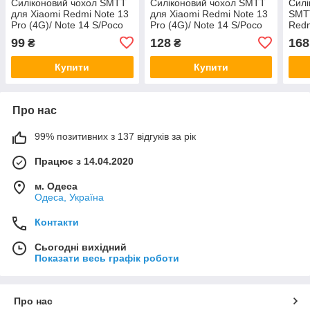
Силіконовий чохол SMTT
Силіконовий чохол SMTT
Силі
для Xiaomi Redmi Note 13
для Xiaomi Redmi Note 13
SMTT
Pro (4G)/ Note 14 S/Poco
Pro (4G)/ Note 14 S/Poco
Redm
M6 Pro (4G) Transparent
M6 Pro (4G) Black
Note
99
128
168
₴
₴
(4G)
Купити
Купити
Про нас
99% позитивних з 137 відгуків за рік
Працює з 14.04.2020
м. Одеса
Одеса, Україна
Контакти
Сьогодні вихідний
Показати весь графік роботи
Про нас