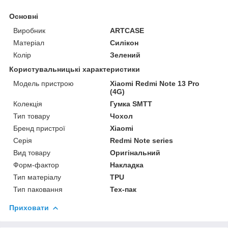
Основні
Виробник
ARTCASE
Матеріал
Силікон
Колір
Зелений
Користувальницькі характеристики
Модель пристрою
Xiaomi Redmi Note 13 Pro
(4G)
Колекція
Гумка SMTT
Тип товару
Чохол
Бренд пристрої
Xiaomi
Серія
Redmi Note series
Вид товару
Оригінальний
Форм-фактор
Накладка
Тип матеріалу
TPU
Тип паковання
Тех-пак
Приховати