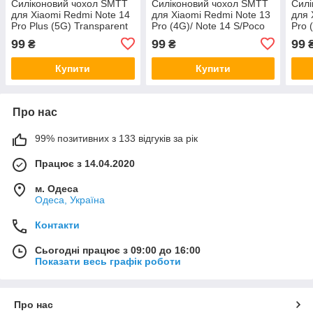
Силіконовий чохол SMTT
Силіконовий чохол SMTT
Силі
для Xiaomi Redmi Note 14
для Xiaomi Redmi Note 13
для 
Pro Plus (5G) Transparent
Pro (4G)/ Note 14 S/Poco
Pro 
M6 Pro (4G) Transparent
Tran
99
99
99
₴
₴
Купити
Купити
Про нас
99% позитивних з 133 відгуків за рік
Працює з 14.04.2020
м. Одеса
Одеса, Україна
Контакти
Сьогодні працює з 09:00 до 16:00
Показати весь графік роботи
Про нас