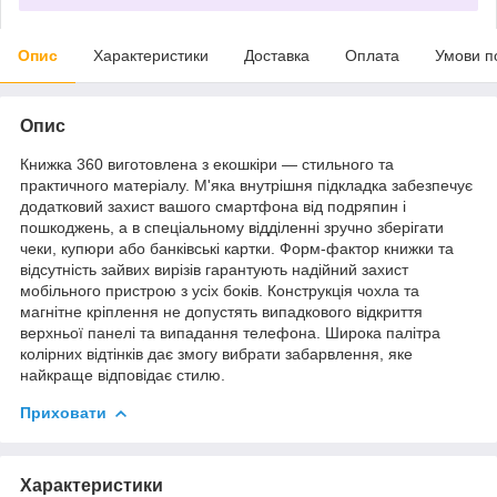
Опис
Характеристики
Доставка
Оплата
Умови п
Опис
Книжка 360 виготовлена з екошкіри — стильного та
практичного матеріалу. М'яка внутрішня підкладка забезпечує
додатковий захист вашого смартфона від подряпин і
пошкоджень, а в спеціальному відділенні зручно зберігати
чеки, купюри або банківські картки. Форм-фактор книжки та
відсутність зайвих вирізів гарантують надійний захист
мобільного пристрою з усіх боків. Конструкція чохла та
магнітне кріплення не допустять випадкового відкриття
верхньої панелі та випадання телефона. Широка палітра
колірних відтінків дає змогу вибрати забарвлення, яке
найкраще відповідає стилю.
Приховати
Характеристики