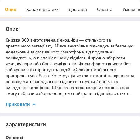
Опис
Характеристики
Доставка
Оплата
Умови п
Опис
Книжка 360 виготовлена з екошкіри — стильного та
практичного матеріалу. М'яка внутрішня підкладка забезпечує
додатковий захист вашого смартфона від подряпин і
пошкоджень, а в спеціальному відділенні зручно зберігати
чеки, купюри або банківські картки. Форм-фактор книжки без
зайвих вирізів гарантують надійний захист мобільного
пристрою з усіх боків. Конструкція чохла та магнітне кріплення
не допустять випадкового відкриття верхньої панелі та
випадання телефона. Широка палітра колірних відтінків дає
змогу вибрати забарвлення, яке найкраще відповідає стилю.
Приховати
Характеристики
Основні