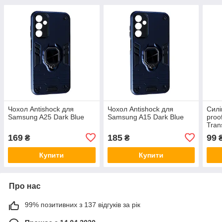
Чохол Antishock для
Чохол Antishock для
Силі
Samsung A25 Dark Blue
Samsung A15 Dark Blue
proo
Tran
169
185
99
₴
₴
Купити
Купити
Про нас
99% позитивних з 137 відгуків за рік