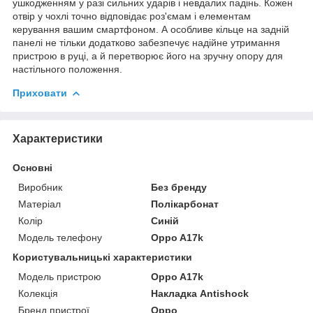
ушкодженням у разі сильних ударів і невдалих падінь. Кожен
отвір у чохлі точно відповідає роз'ємам і елементам
керування вашим смартфоном. А особливе кільце на задній
панелі не тільки додатково забезпечує надійне утримання
пристрою в руці, а й перетворює його на зручну опору для
настільного положення.
Приховати
Характеристики
Основні
Виробник
Без бренду
Матеріал
Полікарбонат
Колір
Синій
Модель телефону
Oppo A17k
Користувальницькі характеристики
Модель пристрою
Oppo A17k
Колекція
Накладка Antishock
Бренд пристрої
Oppo