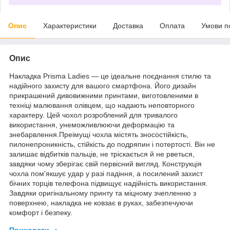
Опис
Характеристики
Доставка
Оплата
Умови п
Опис
Накладка Prisma Ladies — це ідеальне поєднання стилю та
надійного захисту для вашого смартфона. Його дизайн
прикрашений дивовижними принтами, виготовленими в
техніці малювання олівцем, що надають неповторного
характеру. Цей чохол розроблений для тривалого
використання, унеможливлюючи деформацію та
знебарвлення.Преімущі чохла містять зносостійкість,
пилонепроникність, стійкість до подряпин і потертості. Він не
залишає відбитків пальців, не тріскається й не рветься,
завдяки чому зберігає свій первісний вигляд. Конструкція
чохла пом'якшує удар у разі падіння, а посилений захист
бічних торців телефона підвищує надійність використання.
Завдяки оригінальному принту та міцному зчепленню з
поверхнею, накладка не ковзає в руках, забезпечуючи
комфорт і безпеку.
Приховати