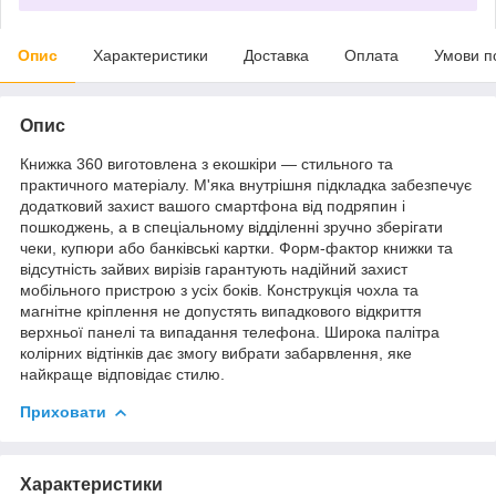
Опис
Характеристики
Доставка
Оплата
Умови п
Опис
Книжка 360 виготовлена з екошкіри — стильного та
практичного матеріалу. М'яка внутрішня підкладка забезпечує
додатковий захист вашого смартфона від подряпин і
пошкоджень, а в спеціальному відділенні зручно зберігати
чеки, купюри або банківські картки. Форм-фактор книжки та
відсутність зайвих вирізів гарантують надійний захист
мобільного пристрою з усіх боків. Конструкція чохла та
магнітне кріплення не допустять випадкового відкриття
верхньої панелі та випадання телефона. Широка палітра
колірних відтінків дає змогу вибрати забарвлення, яке
найкраще відповідає стилю.
Приховати
Характеристики