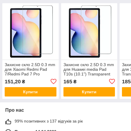
Захисне скло 2.5D 0.3 mm
Захисне скло 2.5D 0.3 mm
Захи
для Xiaomi Redmi Pad
для Huawei media Pad
для 
7/Redmi Pad 7 Pro
T10s (10.1") Transparent
Tran
Transparent
151,20
165
185
₴
₴
Купити
Купити
Про нас
99% позитивних з 137 відгуків за рік