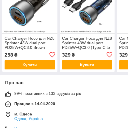
Car Charger Hoco для NZ8
Car Charger Hoco для NZ8
Car 
Sprinter 43W dual port
Sprinter 43W dual port
Spri
PD25W+QC3.0 Brown
PD25W+QC3.0 (Type-C to
PD25
iP) Blue
iP) 
258
329
329
₴
₴
Купити
Купити
Про нас
99% позитивних з 133 відгуків за рік
Працює з 14.04.2020
м. Одеса
Одеса, Україна