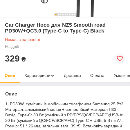
Car Charger Hoco для NZ5 Smooth road
PD30W+QC3.0 (Type-C to Type-C) Black
Немає в наявності
Роздріб
329
₴
Опис
Характеристики
Доставка
Оплата
Умови п
Опис
1, PD30W, сумісний із мобільним телефоном Samsung 25 Вт2.
Матеріал: алюмінієвий сплав + вогнестійкий матеріал ПК3.
Вихід: Type-C: 30 Вт (сумісний з PD/PPS/QC/FCP/AFC);USB-A:
30 Вт (сумісний з QC/FCP/SCP/AFC);Type-C + USB: 5 В / 5 А4.
Розмір: 51 * 26 мм, загальна вага: 39 г5. Встановіть зарядний