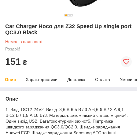
Car Charger Hoco для Z32 Speed Up single port
QC3.0 Black
Немає в наявності
Роздріб
151
₴
Опис
Характеристики
Доставка
Оплата
Умови п
Опис
1. Вхід: DC12-24V2. Вихід: 3,6 В-6,5 В / 3 А 6,6-9 В / 2 А 9,1
В-12 В / 1,5 А 18 Вт3. Матеріал: алюмінієвий сплав. міцний4.
Один вихід USB. Багатоконтурний захист5. Підтримка
швидкого заряджання QC3.0/QC2.0. Швидке заряджання
Huawei FCP. Швидке заряджання Samsung AFC та інші