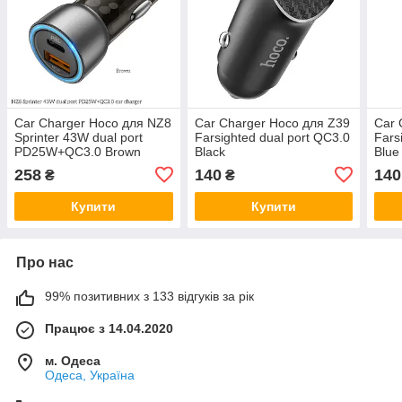
Car Charger Hoco для NZ8
Car Charger Hoco для Z39
Car 
Sprinter 43W dual port
Farsighted dual port QC3.0
Fars
PD25W+QC3.0 Brown
Black
Blue
258
140
140
₴
₴
Купити
Купити
Про нас
99% позитивних з 133 відгуків за рік
Працює з 14.04.2020
м. Одеса
Одеса, Україна