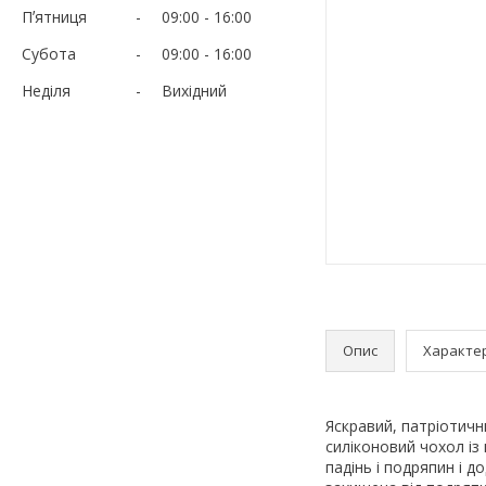
Пʼятниця
09:00
16:00
Субота
09:00
16:00
Неділя
Вихідний
Опис
Характе
Яскравий, патріотичн
силіконовий чохол із
падінь і подряпин і 