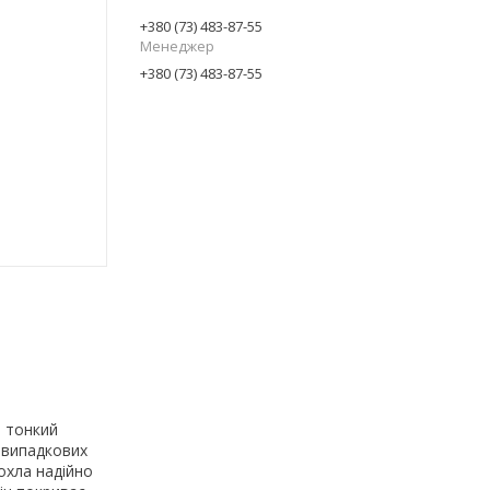
+380 (73) 483-87-55
Менеджер
+380 (73) 483-87-55
й тонкий
х випадкових
охла надійно