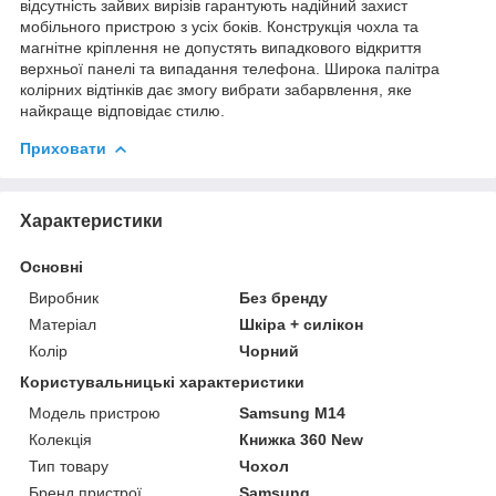
відсутність зайвих вирізів гарантують надійний захист
мобільного пристрою з усіх боків. Конструкція чохла та
магнітне кріплення не допустять випадкового відкриття
верхньої панелі та випадання телефона. Широка палітра
колірних відтінків дає змогу вибрати забарвлення, яке
найкраще відповідає стилю.
Приховати
Характеристики
Основні
Виробник
Без бренду
Матеріал
Шкіра + силікон
Колір
Чорний
Користувальницькі характеристики
Модель пристрою
Samsung M14
Колекція
Книжка 360 New
Тип товару
Чохол
Бренд пристрої
Samsung