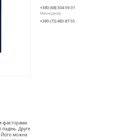
+380 (68) 304-59-31
Менеджер
+380 (73) 483-87-55
рм-факторами.
 падінь. Друге
. Його можна