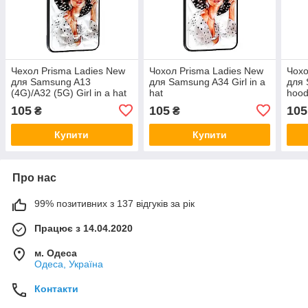
Чехол Prisma Ladies New
Чохол Prisma Ladies New
Чохо
для Samsung A13
для Samsung A34 Girl in a
для 
(4G)/A32 (5G) Girl in a hat
hat
hood
105
105
105
₴
₴
Купити
Купити
Про нас
99% позитивних з 137 відгуків за рік
Працює з 14.04.2020
м. Одеса
Одеса, Україна
Контакти