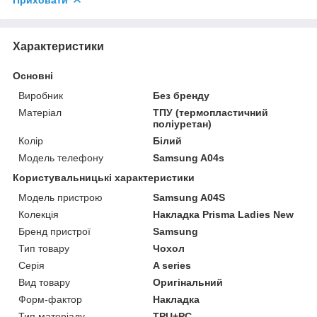
Характеристики
Основні
Виробник
Без бренду
Матеріал
ТПУ (термопластичний
поліуретан)
Колір
Білий
Модель телефону
Samsung A04s
Користувальницькі характеристики
Модель пристрою
Samsung A04S
Колекція
Накладка Prisma Ladies New
Бренд пристрої
Samsung
Тип товару
Чохол
Серія
A series
Вид товару
Оригінальний
Форм-фактор
Накладка
Тип матеріалу
TPU+PC