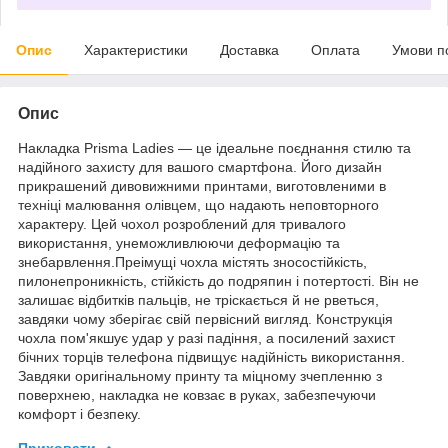
Опис
Характеристики
Доставка
Оплата
Умови п
Опис
Накладка Prisma Ladies — це ідеальне поєднання стилю та
надійного захисту для вашого смартфона. Його дизайн
прикрашений дивовижними принтами, виготовленими в
техніці малювання олівцем, що надають неповторного
характеру. Цей чохол розроблений для тривалого
використання, унеможливлюючи деформацію та
знебарвлення.Преімущі чохла містять зносостійкість,
пилонепроникність, стійкість до подряпин і потертості. Він не
залишає відбитків пальців, не тріскається й не рветься,
завдяки чому зберігає свій первісний вигляд. Конструкція
чохла пом'якшує удар у разі падіння, а посилений захист
бічних торців телефона підвищує надійність використання.
Завдяки оригінальному принту та міцному зчепленню з
поверхнею, накладка не ковзає в руках, забезпечуючи
комфорт і безпеку.
Приховати