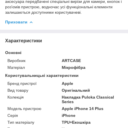
аксесуара передбачені спеціальні вирізи для камери, кнопок і
роз'ємів пристрою, водночас усі функціональні елементи
залишаються доступними користувачеві.
Приховати
Характеристики
Основні
Виробник
ARTCASE
Матеріал
Мікрофібра
Користувальницькі характеристики
Бренд пристрої
Apple
Вид товару
Оригінальний
Колекція
Накладка Puloka Classical
Series
Модель пристрою
Apple iPhone 14 Plus
Серія
iPhone
Тип матеріалу
TPU+Екошкіра