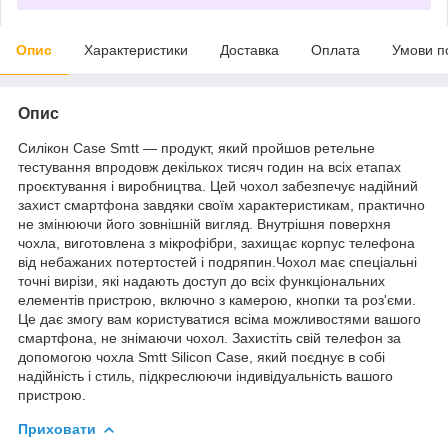
Опис
Характеристики
Доставка
Оплата
Умови п
Опис
Силікон Case Smtt — продукт, який пройшов ретельне
тестування впродовж декількох тисяч годин на всіх етапах
проєктування і виробництва. Цей чохол забезпечує надійний
захист смартфона завдяки своїм характеристикам, практично
не змінюючи його зовнішній вигляд. Внутрішня поверхня
чохла, виготовлена з мікрофібри, захищає корпус телефона
від небажаних потертостей і подряпин.Чохол має спеціальні
точні вирізи, які надають доступ до всіх функціональних
елементів пристрою, включно з камерою, кнопки та роз'єми.
Це дає змогу вам користуватися всіма можливостями вашого
смартфона, не знімаючи чохол. Захистіть свій телефон за
допомогою чохла Smtt Silicon Case, який поєднує в собі
надійність і стиль, підкреслюючи індивідуальність вашого
пристрою.
Приховати