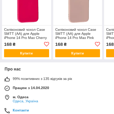
Силіконовий чохол Case
Силіконовий чохол Case
Силі
SMTT (AA) для Apple
SMTT (AA) для Apple
SMTT
iPhone 14 Pro Max Cherry
iPhone 14 Pro Max Pink
iPho
Sand
168
168
168
₴
₴
Купити
Купити
Про нас
99% позитивних з 135 відгуків за рік
Працює з 14.04.2020
м. Одеса
Одеса, Україна
Контакти