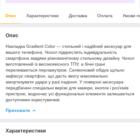
Опис
Характеристики
Доставка
Оплата
Умови п
Опис
Накладка Gradient Color — стильний і надійний аксесуар для
вашого телефона. Чохол підкреслить індивідуальність
смартфона завдяки різноманітному стильному дизайну. Чохол
виготовлений із високоякісного ТПУ, а бічні грані
переливаються перламутром. Силіконовий обідок щільно
зафіксує смартфон, що дасть змогу максимально
амортизувати удари у разі падіння. У поверхні аксесуара
передбачені спеціальні вирізи для камери, кнопок і роз'ємів
пристрою, водночас усі функціональні елементи залишаються
доступними користувачеві.
Приховати
Характеристики