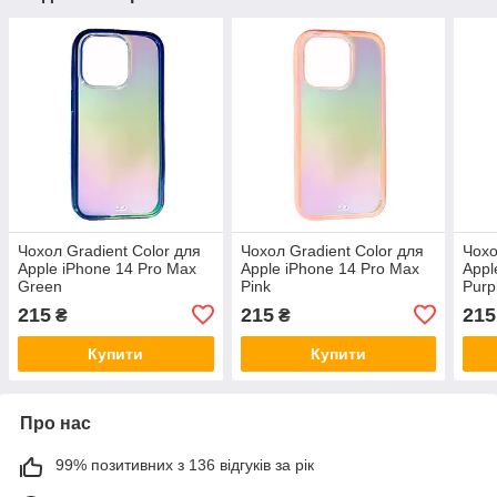
Чохол Gradient Color для
Чохол Gradient Color для
Чохо
Apple iPhone 14 Pro Max
Apple iPhone 14 Pro Max
Appl
Green
Pink
Purp
215
215
215
₴
₴
Купити
Купити
Про нас
99% позитивних з 136 відгуків за рік