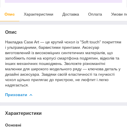
Опис
Характеристики
Доставка
Оплата
Умови п
Опис
Накладка Case Art — це крутий чохол із "Soft touch" покриттям
і ультрамодними, барвистими принтами. Аксесуар
виготовлений із високоміцних синтетичних матеріалів, що
запобіжить появі на корпусі смартфона подряпин, відколів та
інших механічних пошкоджень. Зволожте різноманітні
малюнки для широкого модельного ряду — ключова деталь у
дизайні аксесуара. Завдяки своїй еластичності та гнучкості
чохол щільно прилягає до пристрою, не люфтит і легко
надягається.
Приховати
Характеристики
Основні