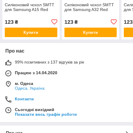
Силіконовий чохол SMTT
Силіконовий чохол SMTT
Силі
для Samsung A15 Red
для Samsung A32 Red
для 
123
123
123
₴
₴
Купити
Купити
Про нас
99% позитивних з 137 відгуків за рік
Працює з 14.04.2020
м. Одеса
Одеса, Україна
Контакти
Сьогодні вихідний
Показати весь графік роботи
Про нас