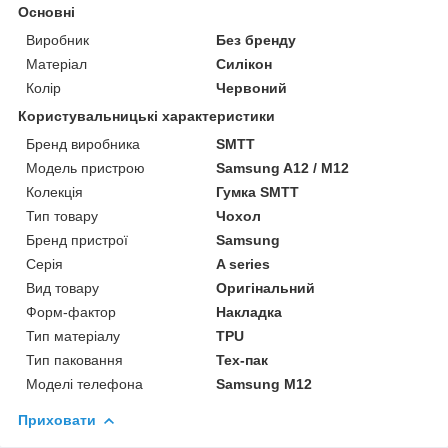
Основні
Виробник
Без бренду
Матеріал
Силікон
Колір
Червоний
Користувальницькі характеристики
Бренд виробника
SMTT
Модель пристрою
Samsung A12 / M12
Колекція
Гумка SMTT
Тип товару
Чохол
Бренд пристрої
Samsung
Серія
A series
Вид товару
Оригінальний
Форм-фактор
Накладка
Тип матеріалу
TPU
Тип паковання
Тех-пак
Моделі телефона
Samsung M12
Приховати