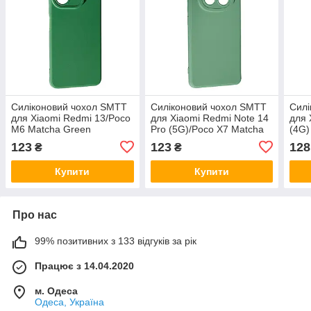
Силіконовий чохол SMTT
Силіконовий чохол SMTT
Силі
для Xiaomi Redmi 13/Poco
для Xiaomi Redmi Note 14
для 
M6 Matcha Green
Pro (5G)/Poco X7 Matcha
(4G)
Green
123
123
128
₴
₴
Купити
Купити
Про нас
99% позитивних з 133 відгуків за рік
Працює з 14.04.2020
м. Одеса
Одеса, Україна