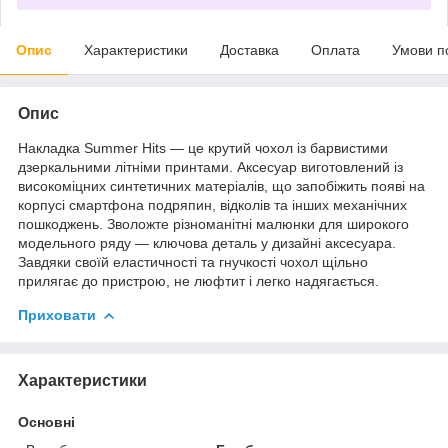
Опис
Характеристики
Доставка
Оплата
Умови п
Опис
Накладка Summer Hits — це крутий чохол із барвистими
дзеркальними літніми принтами. Аксесуар виготовлений із
високоміцних синтетичних матеріалів, що запобіжить появі на
корпусі смартфона подряпин, відколів та інших механічних
пошкоджень. Зволожте різноманітні малюнки для широкого
модельного ряду — ключова деталь у дизайні аксесуара.
Завдяки своїй еластичності та гнучкості чохол щільно
прилягає до пристрою, не люфтит і легко надягається.
Приховати
Характеристики
Основні