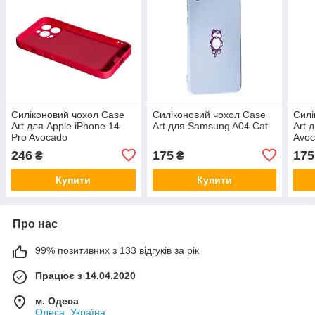
Силіконовий чохол Case
Силіконовий чохол Case
Силі
Art для Apple iPhone 14
Art для Samsung A04 Cat
Art 
Pro Avocado
Avo
246
175
175
₴
₴
Купити
Купити
Про нас
99% позитивних з 133 відгуків за рік
Працює з 14.04.2020
м. Одеса
Одеса, Україна