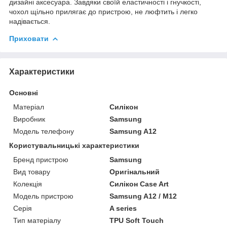
дизайні аксесуара. Завдяки своїй еластичності і гнучкості,
чохол щільно прилягає до пристрою, не люфтить і легко
надівається.
Приховати
Характеристики
Основні
Матеріал
Силікон
Виробник
Samsung
Модель телефону
Samsung A12
Користувальницькі характеристики
Бренд пристрою
Samsung
Вид товару
Оригінальний
Колекція
Силікон Case Art
Модель пристрою
Samsung A12 / M12
Серія
A series
Тип матеріалу
TPU Soft Touch