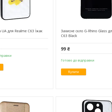
a UA для Realme C63 Їжак
Захисне скло G-Rhino Glass д
C63 Black
99 ₴
дправки
Готово до відправки
Купити