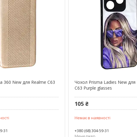
а 360 New для Realme C63
Чохол Prisma Ladies New для
C63 Purple glasses
105 ₴
ності
Немає в наявності
59-31
+380 (68) 304-59-31
Менеджер