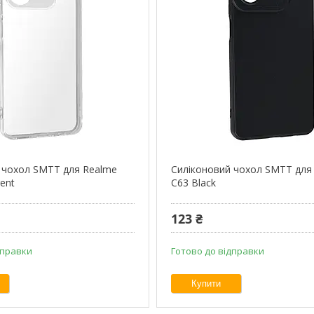
 чохол SMTT для Realme
Силіконовий чохол SMTT для
ent
C63 Black
123 ₴
дправки
Готово до відправки
Купити