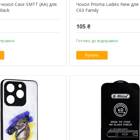
 чохол Case SMTT (AA) для
Чохол Prisma Ladies New для
Black
C63 Family
105 ₴
дправки
Готово до відправки
Купити