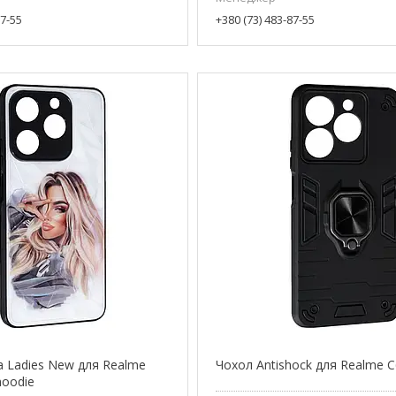
87-55
+380 (73) 483-87-55
a Ladies New для Realme
Чохол Antishock для Realme C
 hoodie