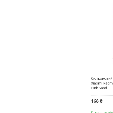
Силіконовий
Xiaomi Redmi
Pink Sand
168 ₴
Готово до ві