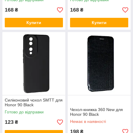
168
168
₴
₴
Купити
Купити
Силіконовий чохол SMTT для
Honor 90 Black
Чехол-книжка 360 New для
Готово до відправки
Honor 90 Black
123
Немає в наявності
₴
198
₴